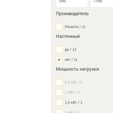
Производитель
Ресанта
/
11
Настенный
да
/
12
нет
/
11
Мощность нагрузки
0,9 кВт
/
0
1 кВт
/
0
1,5 кВт
/
1
2 кВт
/
0