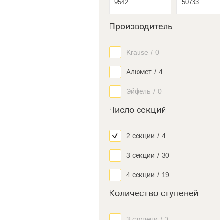
Производитель
Krause
/
0
Алюмет
/
4
Эйфель
/
0
Число секций
2 секции
/
4
3 секции
/
30
4 секции
/
19
Количество ступеней
3 ступени
/
0