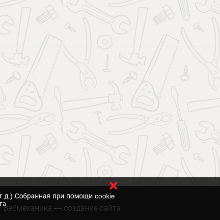
т.д.) Собранная при помощи cookie
та.
Вебмеханика
— создание сайта