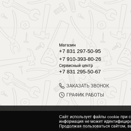
Магазин
+7 831 297-50-95
+7 910-393-80-26
Сервисный центр
+7 831 295-50-67
ЗАКАЗАТЬ ЗВОНОК
ГРАФИК РАБОТЫ
Cайт использует файлы cookie при 
© 2017 Магазин Хозяин
информация не может идентифициро
Продолжая пользоваться сайтом, вы
Нижний Новгород