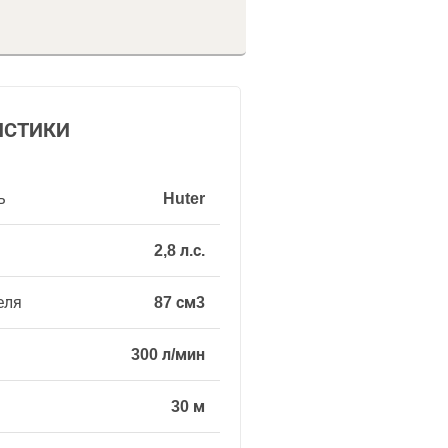
ИСТИКИ
ь
Huter
2,8 л.с.
еля
87 см3
300 л/мин
30 м