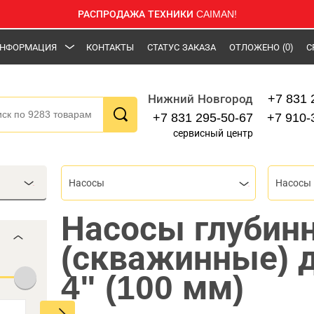
РАСПРОДАЖА ТЕХНИКИ CAIMAN!
НФОРМАЦИЯ
КОНТАКТЫ
СТАТУС ЗАКАЗА
ОТЛОЖЕНО
(0)
С
+7 831 
Нижний Новгород
+7 831 295-50-67
+7 910-
сервисный центр
Насосы
Насосы глубин
(скважинные) 
4" (100 мм)