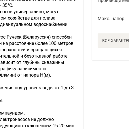
Производител
 35°С.
сосов универсально, могут
ном хозяйстве для полива
Макс. напор
 индивидуальном водоснабжении
с Ручеек (Беларуссия) способен
ВСЕ ХАРАКТ
и на расстояние более 100 метров.
оверхностей и вращающихся
ительной и безотказной работе.
зависит от глубины скважины
 графику зависимости
(л/мин) от напора H(м).
ения под уровень воды от 1 до 3
ы.
омпаундом.
лектронасоса не должно
ледующим отключением 15-20 мин.