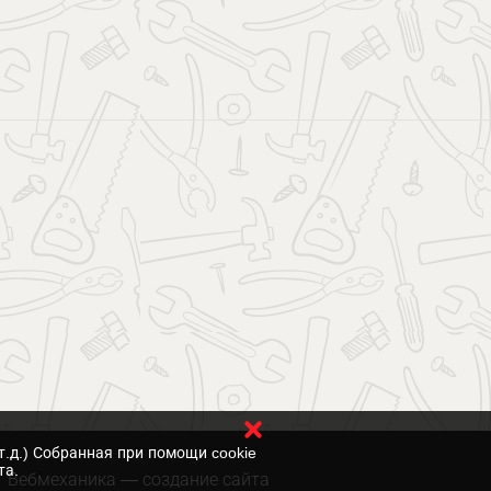
т.д.) Собранная при помощи cookie
та.
Вебмеханика
— создание сайта