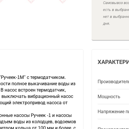
Самовывоз воз
есть в выбран
нет в выбранн
дня.
ХАРАКТЕР
"Ручеек-1М" с термодатчиком.
Производител
ости полное выкачивание воды из
 В насос встроен термодатчик,
 выключать вибрационный насос
Мощность
яющий электропривод насоса от
Напряжение п
нные насосы Ручеек -1 и насосы
одъем воды из колодцев, водоемов
етром кольца от 100 мм и более, с