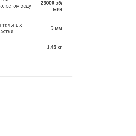
23000 об/
холостом ходу
мин
нтальных
3 мм
настки
1,45 кг