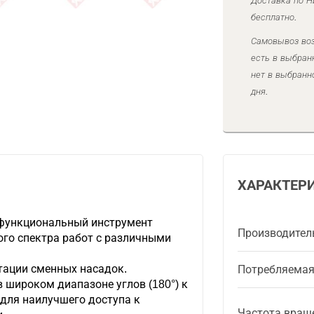
Доставка по Н
бесплатно.
Самовывоз воз
есть в выбран
нет в выбранн
дня.
ХАРАКТЕР
функциональный инструмент
Производител
го спектра работ с различными
тации сменных насадок.
Потребляема
 широком диапазоне углов (180°) к
 для наилучшего доступа к
Частота вращ