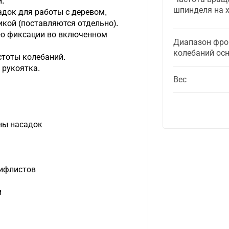
.
шпинделя на 
док для работы с деревом,
кой (поставляются отдельно).
ю фиксации во включенном
Диапазон фро
колебаний ос
стоты колебаний.
 рукоятка.
Вес
ны насадок
лифлистов
и