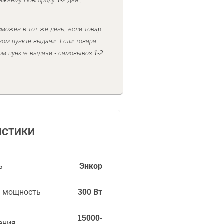
ижнему Новгороду 1-2 дня ,
можен в тот же день, если товар
ном пункте выдачи. Если товара
ом пункте выдачи - самовывоз 1-2
ИСТИКИ
ь
Энкор
я мощность
300 Вт
15000-
ения