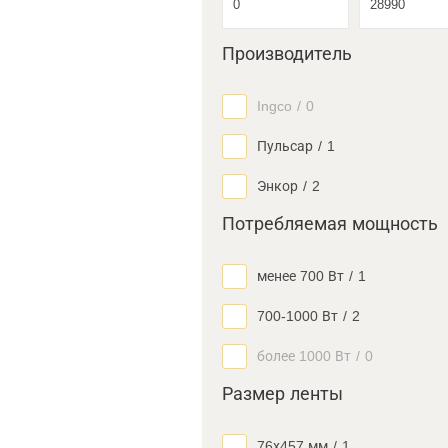
Производитель
Ingco
/
0
Пульсар
/
1
Энкор
/
2
Потребляемая мощность
менее 700 Вт
/
1
700-1000 Вт
/
2
более 1000 Вт
/
0
Размер ленты
76х457 мм
/
1