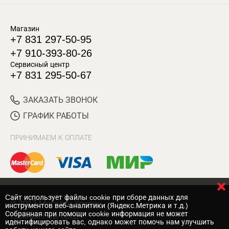
Магазин
+7 831 297-50-95
+7 910-393-80-26
Сервисный центр
+7 831 295-50-67
ЗАКАЗАТЬ ЗВОНОК
ГРАФИК РАБОТЫ
ПРИНИМАЕМ К ОПЛАТЕ
Cайт использует файлы cookie при сборе данных для
© 2017 Магазин Хозяин
инструментов веб-аналитики (Яндекс.Метрика и т.д.)
Собранная при помощи cookie информация не может
Нижний Новгород
идентифицировать вас, однако может помочь нам улучшить