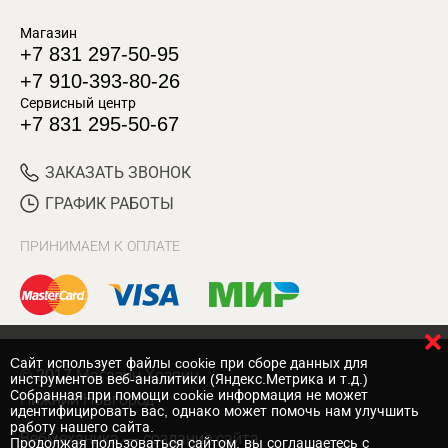
Магазин
+7 831 297-50-95
+7 910-393-80-26
Сервисный центр
+7 831 295-50-67
ЗАКАЗАТЬ ЗВОНОК
ГРАФИК РАБОТЫ
ПРИНИМАЕМ К ОПЛАТЕ
Cайт использует файлы cookie при сборе данных для
© 2017 Магазин Хозяин
инструментов веб-аналитики (Яндекс.Метрика и т.д.)
Собранная при помощи cookie информация не может
Нижний Новгород
идентифицировать вас, однако может помочь нам улучшить
работу нашего сайта.
Вебмеханика
— создание сайта
Продолжая пользоваться сайтом, вы соглашаетесь с