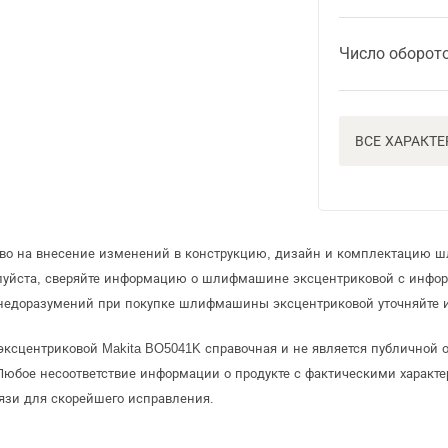
Число оборото
ВСЕ ХАРАКТ
раво на внесение изменений в конструкцию, дизайн и комплектацию
луйста, сверяйте информацию о шлифмашине эксцентриковой с инфо
недоразумений при покупке шлифмашины эксцентриковой уточняйте 
ксцентриковой Makita BO5041K справочная и не является публичной
Любое несоответствие информации о продукте с фактическими характе
язи для скорейшего исправления.