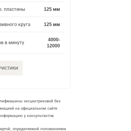
. пластины
125 мм
зивного круга
125 мм
4000-
в в минуту
12000
ЕРИСТИКИ
 шлифмашины эксцентриковой без
рмацией на официальном сайте
информацию у консультантов.
фертой, определяемой положениями