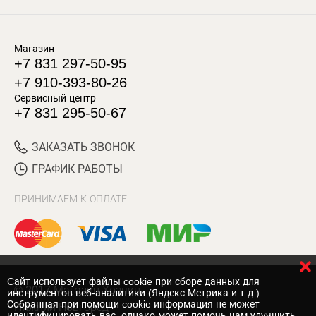
Магазин
+7 831 297-50-95
+7 910-393-80-26
Сервисный центр
+7 831 295-50-67
ЗАКАЗАТЬ ЗВОНОК
ГРАФИК РАБОТЫ
ПРИНИМАЕМ К ОПЛАТЕ
Cайт использует файлы cookie при сборе данных для
© 2017 Магазин Хозяин
инструментов веб-аналитики (Яндекс.Метрика и т.д.)
Собранная при помощи cookie информация не может
Нижний Новгород
идентифицировать вас, однако может помочь нам улучшить