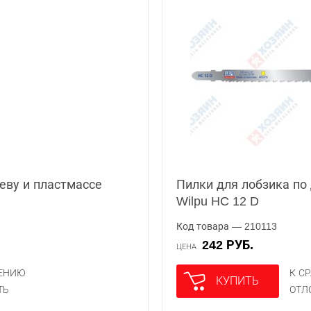
еву и пластмассе
Пилки для лобзика по
Wilpu HC 12 D
Код товара — 210113
242 РУБ.
ЦЕНА
НЕНИЮ
К С
КУПИТЬ
ТЬ
ОТЛ