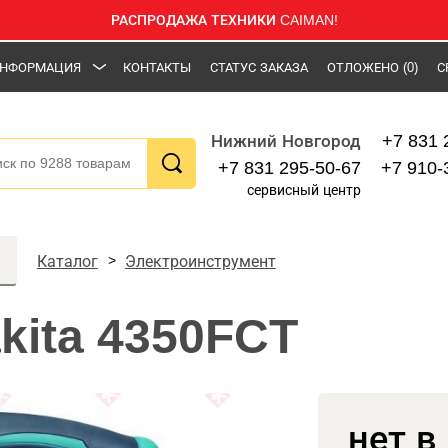
РАСПРОДАЖА ТЕХНИКИ CAIMAN!
НФОРМАЦИЯ
КОНТАКТЫ
СТАТУС ЗАКАЗА
ОТЛОЖЕНО
(0)
С
+7 831 
Нижний Новгород
+7 831 295-50-67
+7 910-
сервисный центр
Каталог
Электроинструмент
kita 4350FCT
нет в