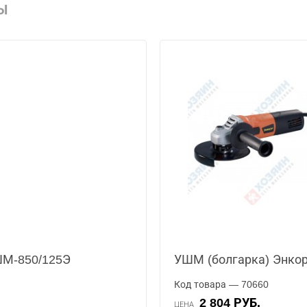
Ы
ШМ-850/125Э
УШМ (болгарка) Энкор
Код товара — 70660
2 804 РУБ.
ЦЕНА