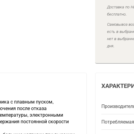
Доставка по Н
бесплатно.
Самовывоз воз
есть в выбран
нет в выбранн
дня.
ХАРАКТЕР
ика с плавным пуском,
Производител
ючения после отказа
температуры, электронными
ержания постоянной скорости
Потребляема