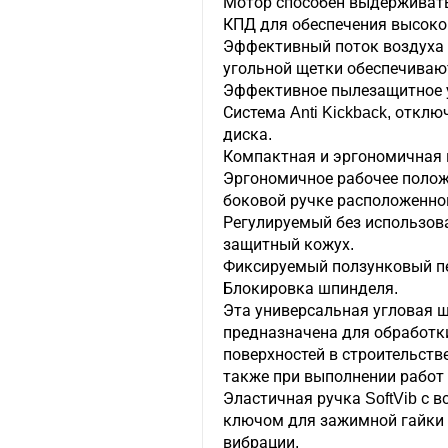
Мотор способен выдерживать
КПД для обеспечения высоко
Эффективный поток воздуха 
угольной щетки обеспечиваю
Эффективное пылезащитное у
Система Anti Kickback, откл
диска.
Компактная и эргономичная 
Эргономичное рабочее полож
боковой ручке расположенной
Регулируемый без использов
защитный кожух.
Фиксируемый ползунковый п
Блокировка шпинделя.
Эта универсальная угловая
предназначена для обработк
поверхностей в строительстве
также при выполнении работ
Эластичная ручка SoftVib с
ключом для зажимной гайки 
вибрации.