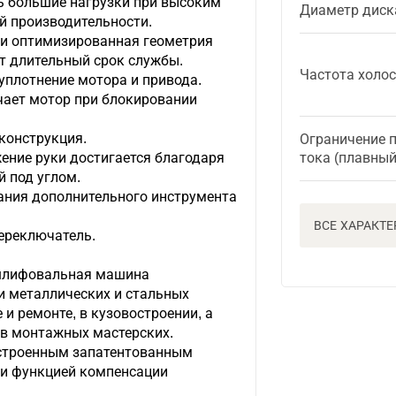
 большие нагрузки при высоким
Диаметр диск
й производительности.
и оптимизированная геометрия
т длительный срок службы.
Частота холос
плотнение мотора и привода.
ючает мотор при блокировании
конструкция.
Ограничение 
ение руки достигается благодаря
тока (плавный
 под углом.
ания дополнительного инструмента
ВСЕ ХАРАКТ
ереключатель.
 шлифовальная машина
и металлических и стальных
 и ремонте, в кузовостроении, а
 в монтажных мастерских.
 встроенным запатентованным
и функцией компенсации