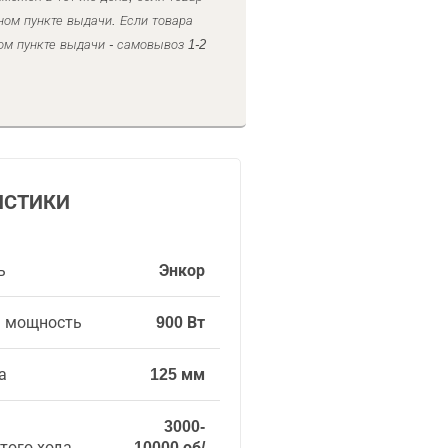
ном пункте выдачи. Если товара
ом пункте выдачи - самовывоз 1-2
ИСТИКИ
ь
Энкор
я мощность
900 Вт
а
125 мм
3000-
того хода
10000 об/