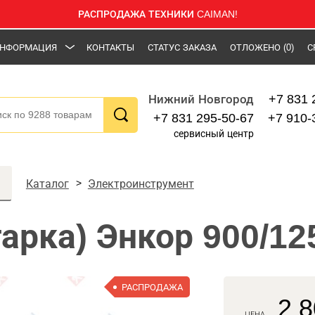
РАСПРОДАЖА ТЕХНИКИ CAIMAN!
НФОРМАЦИЯ
КОНТАКТЫ
СТАТУС ЗАКАЗА
ОТЛОЖЕНО
(0)
С
+7 831 
Нижний Новгород
+7 831 295-50-67
+7 910-
сервисный центр
Каталог
Электроинструмент
арка) Энкор 900/12
РАСПРОДАЖА
2 8
ЦЕНА