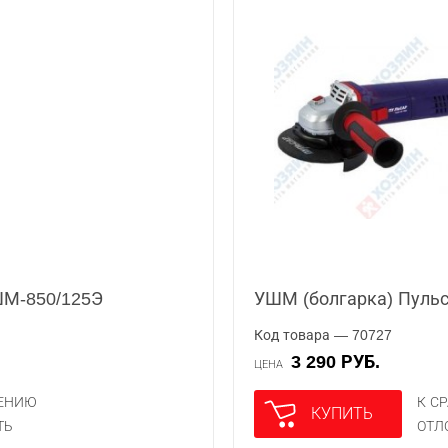
ШМ-850/125Э
УШМ (болгарка) Пульс
Код товара — 70727
3 290 РУБ.
ЦЕНА
НЕНИЮ
К С
КУПИТЬ
ТЬ
ОТЛ