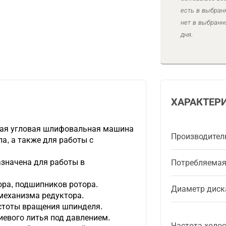
есть в выбран
нет в выбранн
дня.
ХАРАКТЕР
ая угловая шлифовальная машина
Производител
а, а также для работы с
значена для работы в
Потребляема
ора, подшипников ротора.
Диаметр диск
механизма редуктора.
стоты вращения шпинделя.
иевого литья под давлением.
Частота холос