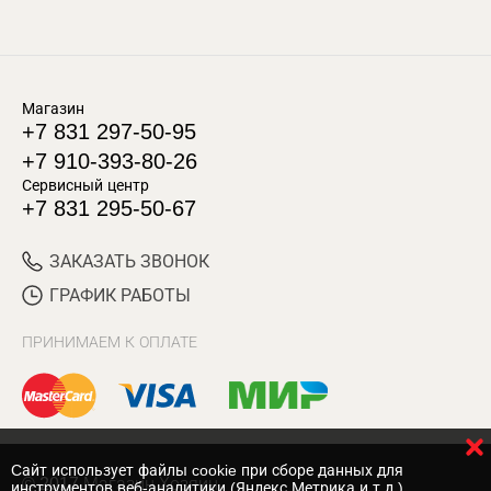
Магазин
+7 831 297-50-95
+7 910-393-80-26
Сервисный центр
+7 831 295-50-67
ЗАКАЗАТЬ ЗВОНОК
ГРАФИК РАБОТЫ
ПРИНИМАЕМ К ОПЛАТЕ
Cайт использует файлы cookie при сборе данных для
© 2017 Магазин Хозяин
инструментов веб-аналитики (Яндекс.Метрика и т.д.)