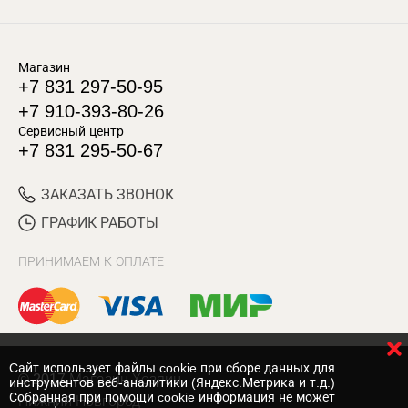
Магазин
+7 831 297-50-95
+7 910-393-80-26
Сервисный центр
+7 831 295-50-67
ЗАКАЗАТЬ ЗВОНОК
ГРАФИК РАБОТЫ
ПРИНИМАЕМ К ОПЛАТЕ
Cайт использует файлы cookie при сборе данных для
© 2017 Магазин Хозяин
инструментов веб-аналитики (Яндекс.Метрика и т.д.)
Собранная при помощи cookie информация не может
Нижний Новгород