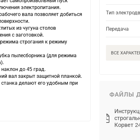
чает самопроизвольный пуск
ключения электропитания.
Тип электрод
рабочего вала позволяет добиться
поверхности.
литых из чугуна столов
Передача
ния с заготовкой.
 режима строгания к режиму
ВСЕ ХАРАКТ
убка пылесборника (для режима
).
наклон до 45 град.
чий вал закрыт защитной планкой.
 станка делают его удобным при
ФАЙЛЫ Д
Инструкц
строгаль
Корвет 2