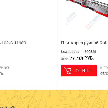
-102-S 11900
Плиткорез ручной Rub
Код товара — 300329
77 714 РУБ.
ЦЕНА
НЕНИЮ
К С
КУПИТЬ
ТЬ
ОТЛ