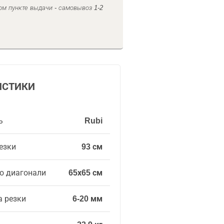
ом пункте выдачи - самовывоз 1-2
ИСТИКИ
ь
Rubi
езки
93 см
о диагонали
65х65 см
а резки
6-20 мм