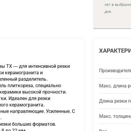
нет в выбранн
дня.
ХАРАКТЕР
ы TХ — для интенсивной резки
Производител
ки керамогранита и
иленный разделитель.
ль плиткореза, специально
Макс. длина р
 керамики высокой прочности.
ки. Идеален для резки
Длина резки п
ного керамогранита.
ные направляющие. Усиленные. С
Макс. толщин
.
резки больших форматов.
8 до 22 мм.