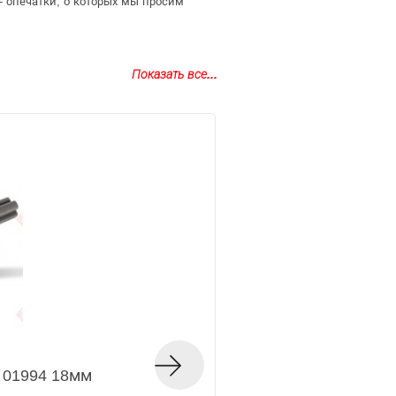
- опечатки, о которых мы просим
Показать все...
 01994 18мм
Система укладки 