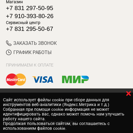
Магазин
+7 831 297-50-95
+7 910-393-80-26
Сервисный центр
+7 831 295-50-67
ЗАКАЗАТЬ ЗВОНОК
ГРАФИК РАБОТЫ
ПРИНИМАЕМ К ОПЛАТЕ
Cайт использует файлы cookie при сборе данных для
© 2017 Магазин Хозяин
инструментов веб-аналитики (Яндекс.Метрика и т.д.)
Собранная при помощи cookie информация не может
Нижний Новгород
идентифицировать вас, однако может помочь нам улучшить
работу нашего сайта.
Вебмеханика
— создание сайта
Продолжая пользоваться сайтом, вы соглашаетесь с
использованием файлов cookie.