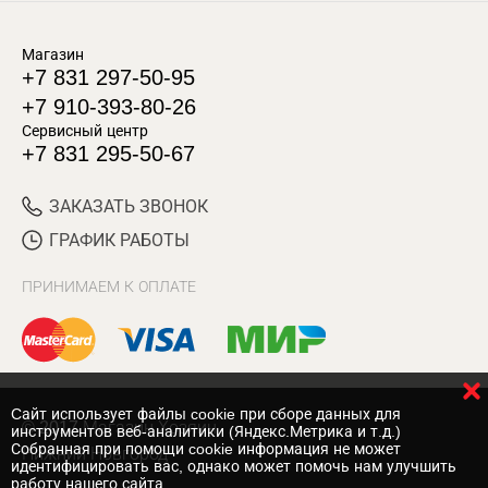
Магазин
+7 831 297-50-95
+7 910-393-80-26
Сервисный центр
+7 831 295-50-67
ЗАКАЗАТЬ ЗВОНОК
ГРАФИК РАБОТЫ
ПРИНИМАЕМ К ОПЛАТЕ
Cайт использует файлы cookie при сборе данных для
© 2017 Магазин Хозяин
инструментов веб-аналитики (Яндекс.Метрика и т.д.)
Собранная при помощи cookie информация не может
Нижний Новгород
идентифицировать вас, однако может помочь нам улучшить
работу нашего сайта.