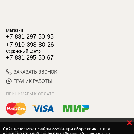
Магазин
+7 831 297-50-95
+7 910-393-80-26
Сервисный центр
+7 831 295-50-67
ЗАКАЗАТЬ ЗВОНОК
ГРАФИК РАБОТЫ
ПРИНИМАЕМ К ОПЛАТЕ
Cайт использует файлы cookie при сборе данных для
© 2017 Магазин Хозяин
инструментов веб-аналитики (Яндекс.Метрика и т.д.)