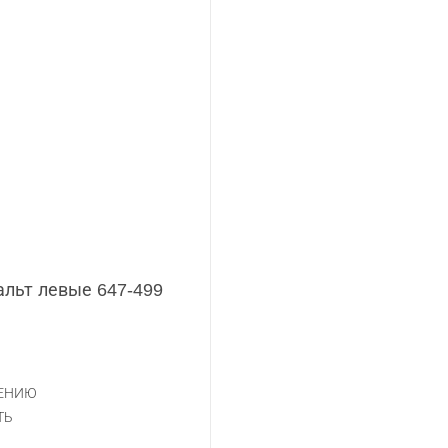
льт левые 647-499
НЕНИЮ
ТЬ