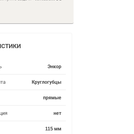
ИСТИКИ
ь
Энкор
нта
Круглогубцы
прямые
ция
нет
115 мм