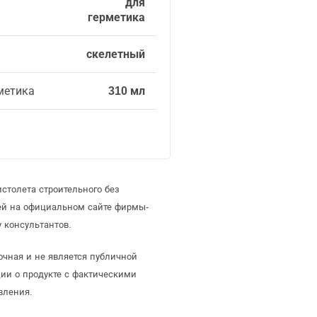
для
герметика
скелетный
метика
310 мл
столета строительного без
ей на официальном сайте фирмы-
 консультантов.
очная и не является публичной
ии о продукте с фактическими
вления.