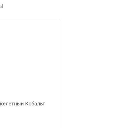
Ы
скелетный Кобальт