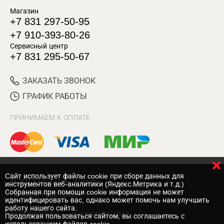
Магазин
+7 831 297-50-95
+7 910-393-80-26
Сервисный центр
+7 831 295-50-67
ЗАКАЗАТЬ ЗВОНОК
ГРАФИК РАБОТЫ
ПРИНИМАЕМ К ОПЛАТЕ
Cайт использует файлы cookie при сборе данных для
© 2017 Магазин Хозяин
инструментов веб-аналитики (Яндекс.Метрика и т.д.)
Собранная при помощи cookie информация не может
Нижний Новгород
идентифицировать вас, однако может помочь нам улучшить
работу нашего сайта.
Вебмеханика
— создание сайта
Продолжая пользоваться сайтом, вы соглашаетесь с