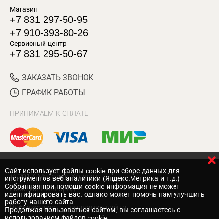
Магазин
+7 831 297-50-95
+7 910-393-80-26
Сервисный центр
+7 831 295-50-67
ЗАКАЗАТЬ ЗВОНОК
ГРАФИК РАБОТЫ
ПРИНИМАЕМ К ОПЛАТЕ
Cайт использует файлы cookie при сборе данных для
© 2017 Магазин Хозяин
инструментов веб-аналитики (Яндекс.Метрика и т.д.)
Собранная при помощи cookie информация не может
Нижний Новгород
идентифицировать вас, однако может помочь нам улучшить
работу нашего сайта.
Вебмеханика
— создание сайта
Продолжая пользоваться сайтом, вы соглашаетесь с
использованием файлов cookie.