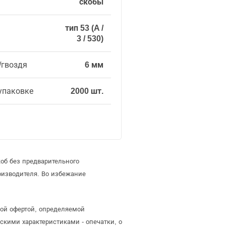
скобы
тип 53 (A /
3 / 530)
/гвоздя
6 мм
упаковке
2000 шт.
об без предварительного
оизводителя. Во избежание
ной офертой, определяемой
скими характеристиками - опечатки, о