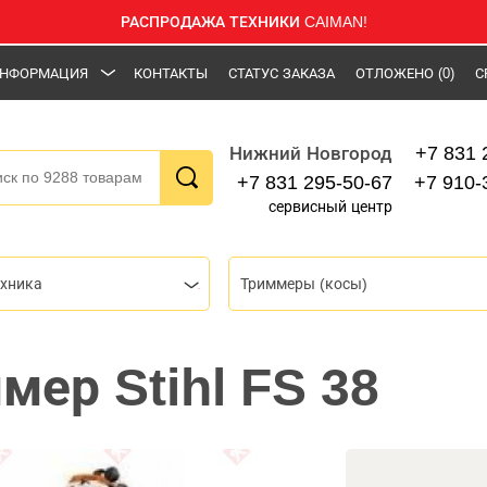
РАСПРОДАЖА ТЕХНИКИ CAIMAN!
НФОРМАЦИЯ
КОНТАКТЫ
СТАТУС ЗАКАЗА
ОТЛОЖЕНО
(0)
С
+7 831 
Нижний Новгород
+7 831 295-50-67
+7 910-
сервисный центр
ехника
Триммеры (косы)
мер Stihl FS 38