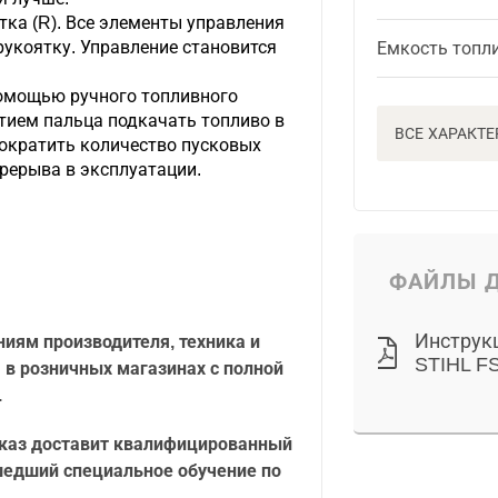
ка (R). Все элементы управления
рукоятку. Управление становится
Емкость топл
помощью ручного топливного
тием пальца подкачать топливо в
ВСЕ ХАРАКТ
сократить количество пусковых
рерыва в эксплуатации.
ФАЙЛЫ Д
Инструк
ниям производителя, техника и
STIHL FS
 в розничных магазинах с полной
.
аказ доставит квалифицированный
шедший специальное обучение по