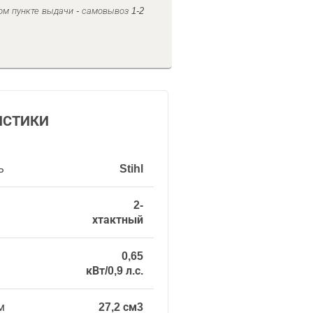
ом пункте выдачи - самовывоз 1-2
ИСТИКИ
ь
Stihl
2-
хтактный
0,65
кВт/0,9 л.с.
м
27,2 см3