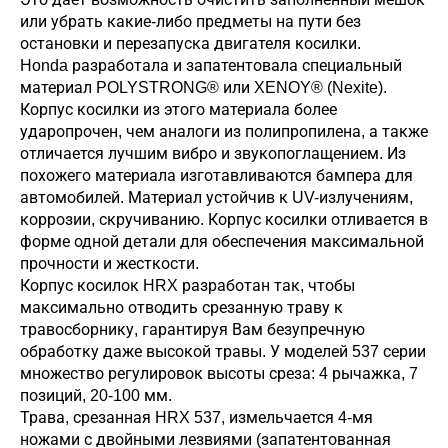
или убрать какие-либо предметы на пути без
остановки и перезапуска двигателя косилки.
Honda разработала и запатентовала специальный
материал POLYSTRONG® или XENOY® (Nexite).
Корпус косилки из этого материала более
ударопрочен, чем аналоги из полипропилена, а также
отличается лучшим вибро и звукопоглащением. Из
похожего материала изготавливаются бампера для
автомобилей. Материал устойчив к UV-излучениям,
коррозии, скручиванию. Корпус косилки отливается в
форме одной детали для обеспечения максимальной
прочности и жесткости.
Корпус косилок HRX разработан так, чтобы
максимально отводить срезанную траву к
травосборнику, гарантируя Вам безупречную
обработку даже высокой травы. У моделей 537 серии
множество регулировок высоты среза: 4 рычажка, 7
позиций, 20-100 мм.
Трава, срезанная HRX 537, измельчается 4-мя
ножами с двойными лезвиями (запатентованная