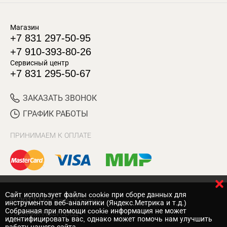
Магазин
+7 831 297-50-95
+7 910-393-80-26
Сервисный центр
+7 831 295-50-67
ЗАКАЗАТЬ ЗВОНОК
ГРАФИК РАБОТЫ
ПРИНИМАЕМ К ОПЛАТЕ
Cайт использует файлы cookie при сборе данных для
© 2017 Магазин Хозяин
инструментов веб-аналитики (Яндекс.Метрика и т.д.)
Собранная при помощи cookie информация не может
Нижний Новгород
идентифицировать вас, однако может помочь нам улучшить