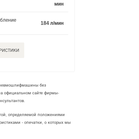
мин
ебление
184 л/мин
ЕРИСТИКИ
 пневмошлифмашины без
на официальном сайте фирмы-
нсультантов.
ртой, определяемой положениями
ристиками - опечатки, о которых мы