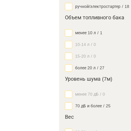
ручной/электростартер
/
18
Объем топливного бака
менее 10 л
/
1
10-14 л
/
0
15-20 л
/
0
более 20 л
/
27
Уровень шума (7м)
менее 70 дБ
/
0
70 дБ и более
/
25
Вес