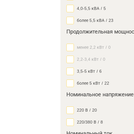
4,0-5,5 кВА
/
5
более 5,5 кВА
/
23
Продолжительная мощнос
менее 2,2 кВт
/
0
2,2-3,4 кВт
/
0
3,5-5 кВт
/
6
более 5 кВт
/
22
Номинальное напряжение
220 В
/
20
220/380 В
/
8
Номинальный ток