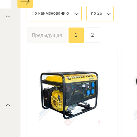
По наименованию
по 26
1
2
Предыдущая