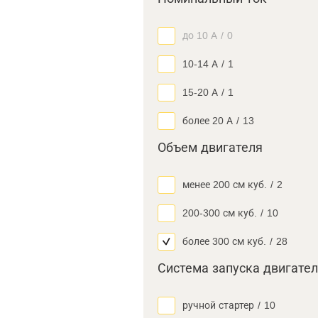
до 10 А
/
0
10-14 А
/
1
15-20 А
/
1
более 20 А
/
13
Объем двигателя
менее 200 см куб.
/
2
200-300 см куб.
/
10
более 300 см куб.
/
28
Система запуска двигате
ручной стартер
/
10