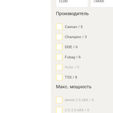
Производитель
Caiman
/
5
Champion
/
3
DDE
/
6
Fubag
/
6
Huter
/
0
TSS
/
8
Макс. мощность
менее 2,5 кВА
/
0
2,5-3,9 кВА
/
0