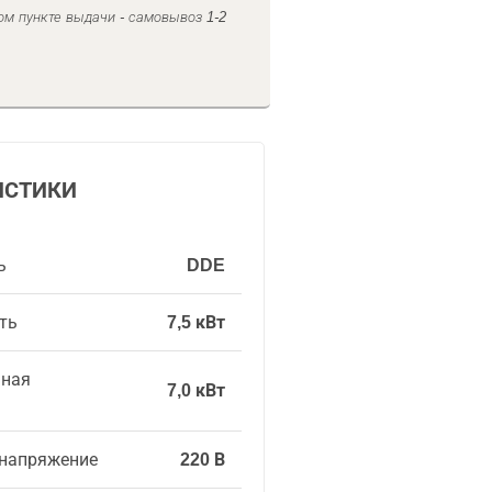
ом пункте выдачи - самовывоз 1-2
ИСТИКИ
ь
DDE
ть
7,5 кВт
ьная
7,0 кВт
напряжение
220 В