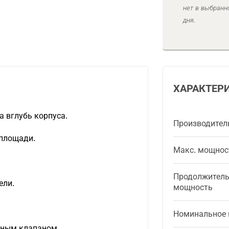
нет в выбранн
дня.
ХАРАКТЕР
а вглубь корпуса.
Производител
площади.
Макс. мощнос
Продолжител
ели.
мощность
Номинальное 
.
тным клапаном.