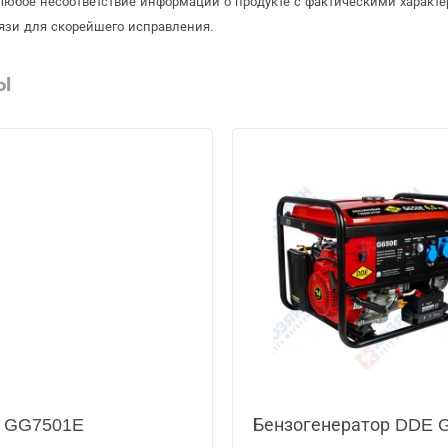
Любое несоответствие информации о продукте с фактическими характе
язи для скорейшего исправления.
Ы
n GG7501E
Бензогенератор DDE 