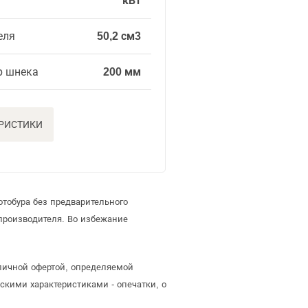
кВт
еля
50,2 см3
р шнека
200 мм
ЕРИСТИКИ
тобура без предварительного
производителя. Во избежание
бличной офертой, определяемой
скими характеристиками - опечатки, о