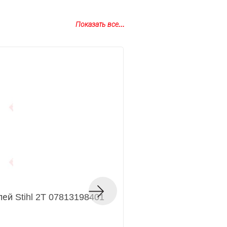
Показать все...
ей Stihl 2T 07813198401
Масло для 2Т двига
Код товара — 220807