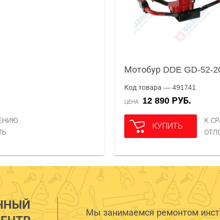
Мотобур DDE GD-52-2
Код товара — 491741
12 890 РУБ.
ЦЕНА
НЕНИЮ
К С
КУПИТЬ
ТЬ
ОТЛ
ННЫЙ
Мы занимаемся ремонтом инстр