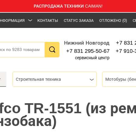
РАСПРОДАЖА ТЕХНИКИ CAIMAN!
НФОРМАЦИЯ
КОНТАКТЫ
СТАТУС ЗАКАЗА
ОТЛОЖЕНО
(0)
С
+7 831 
Нижний Новгород
+7 831 295-50-67
+7 910-
сервисный центр
Строительная техника
Мотобуры (бен
fco TR-1551 (из рем
нзобака)