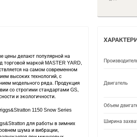
ХАРАКТЕР
ые цены делают популярной на
Производител
од торговой маркой MASTER YARD,
ствляется на самом современном
ием высоких технологий, с
нием модельного ряда. Продукция
Двигатель
вии со строгими стандартами GS,
сности и экологичности.
Объем двигат
iggs&Stratton 1150 Snow Series
Ширина захва
gs&Stratton для работы в зимних
уровнем шума и вибрации,
 запускается при минусовых