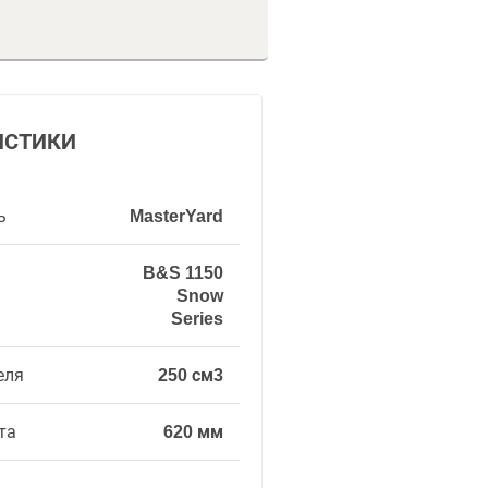
ИСТИКИ
ь
MasterYard
B&S 1150
Snow
Series
еля
250 см3
та
620 мм