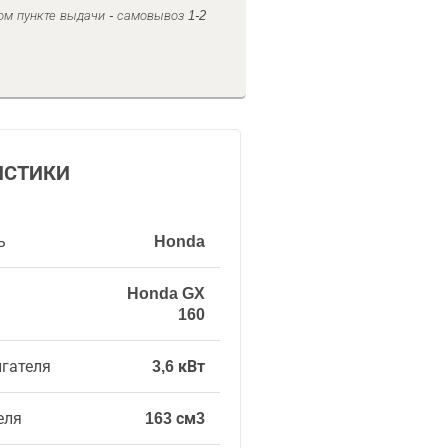
ом пункте выдачи - самовывоз 1-2
ИСТИКИ
ь
Honda
Honda GX
160
гателя
3,6 кВт
еля
163 см3