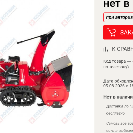
нет в
при авториз
ЗАК
К СРАВ
Код товара — 
по телефону)
Дата обновлен
05.08.2026 в 1
Нет в наличи
Доставка по Н
бесплатно.
Самовывоз воз
есть в выбран