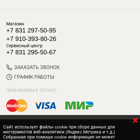
Магазин
+7 831 297-50-95
+7 910-393-80-26
Сервисный центр
+7 831 295-50-67
ЗАКАЗАТЬ ЗВОНОК
ГРАФИК РАБОТЫ
ПРИНИМАЕМ К ОПЛАТЕ
Cайт использует файлы cookie при сборе данных для
© 2017 Магазин Хозяин
инструментов веб-аналитики (Яндекс.Метрика и т.д.)
Собранная при помощи cookie информация не может
Нижний Новгород