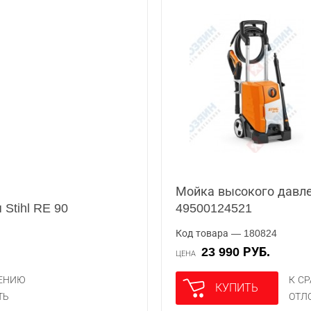
Мойка высокого давлен
Stihl RE 90
49500124521
Код товара — 180824
23 990 РУБ.
ЦЕНА
НЕНИЮ
К С
КУПИТЬ
ТЬ
ОТЛ