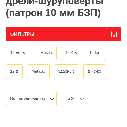
дрели-шуруповерты
(патрон 10 мм БЗП)
ФИЛЬТРЫ
18 вольт
Makita
14.4 в
Li-Ion
12 в
Metabo
ударные
в кейсе
По наименованию
по 26