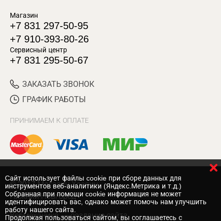
Магазин
+7 831 297-50-95
+7 910-393-80-26
Сервисный центр
+7 831 295-50-67
ЗАКАЗАТЬ ЗВОНОК
ГРАФИК РАБОТЫ
ПРИНИМАЕМ К ОПЛАТЕ
Cайт использует файлы cookie при сборе данных для
© 2017 Магазин Хозяин
инструментов веб-аналитики (Яндекс.Метрика и т.д.)
Собранная при помощи cookie информация не может
Нижний Новгород
идентифицировать вас, однако может помочь нам улучшить
работу нашего сайта.
Вебмеханика
— создание сайта
Продолжая пользоваться сайтом, вы соглашаетесь с