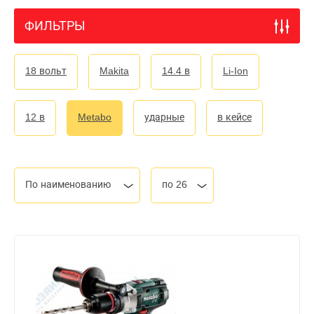
ФИЛЬТРЫ
18 вольт
Makita
14.4 в
Li-Ion
12 в
Metabo
ударные
в кейсе
По наименованию
по 26