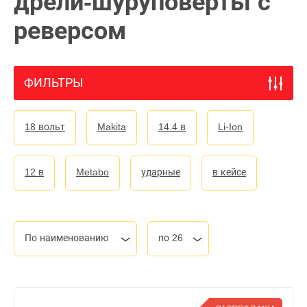
дрели-шуруповерты с
реверсом
ФИЛЬТРЫ
18 вольт
Makita
14.4 в
Li-Ion
12 в
Metabo
ударные
в кейсе
По наименованию
по 26