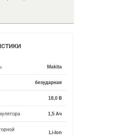
ИСТИКИ
ь
Makita
безударная
18,0 В
мулятора
1,5 Ач
торной
Li-Ion