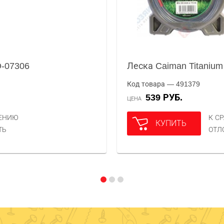
O-07306
Леска Caiman Titaniu
Код товара — 491379
539 РУБ.
ЦЕНА
НЕНИЮ
К С
КУПИТЬ
ТЬ
ОТЛ