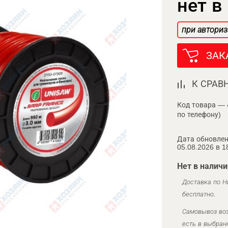
нет в
при авториз
ЗАК
К СРАВ
Код товара — 
по телефону)
Дата обновлен
05.08.2026 в 1
Нет в наличи
Доставка по Н
бесплатно.
Самовывоз воз
есть в выбран