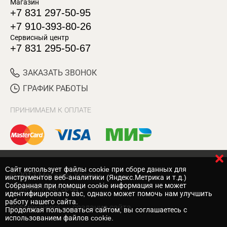
Магазин
+7 831 297-50-95
+7 910-393-80-26
Сервисный центр
+7 831 295-50-67
ЗАКАЗАТЬ ЗВОНОК
ГРАФИК РАБОТЫ
ПРИНИМАЕМ К ОПЛАТЕ
Cайт использует файлы cookie при сборе данных для
© 2017 Магазин Хозяин
инструментов веб-аналитики (Яндекс.Метрика и т.д.)
Собранная при помощи cookie информация не может
Нижний Новгород
идентифицировать вас, однако может помочь нам улучшить
работу нашего сайта.
Вебмеханика
— создание сайта
Продолжая пользоваться сайтом, вы соглашаетесь с
использованием файлов cookie.