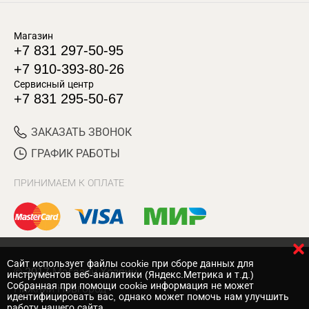
Магазин
+7 831 297-50-95
+7 910-393-80-26
Сервисный центр
+7 831 295-50-67
ЗАКАЗАТЬ ЗВОНОК
ГРАФИК РАБОТЫ
ПРИНИМАЕМ К ОПЛАТЕ
Cайт использует файлы cookie при сборе данных для
© 2017 Магазин Хозяин
инструментов веб-аналитики (Яндекс.Метрика и т.д.)
Собранная при помощи cookie информация не может
Нижний Новгород
идентифицировать вас, однако может помочь нам улучшить
работу нашего сайта.