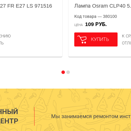
27 FR E27 LS 971516
Лампа Osram CLP40 5.
Код товара — 380100
109 РУБ.
ЦЕНА
НЕНИЮ
К С
КУПИТЬ
ТЬ
ОТЛ
ННЫЙ
Мы занимаемся ремонтом инстр
ЕНТР