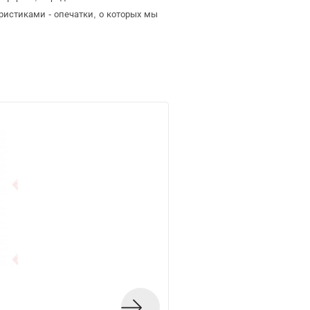
ристиками - опечатки, о которых мы
Лампа Navigator NL