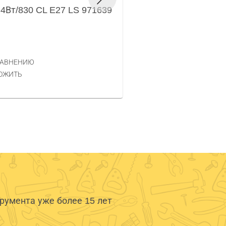
4Вт/830 CL E27 LS 971639
94481
Код товара — 380068
159 РУБ.
ЦЕНА
РАВНЕНИЮ
КУПИТЬ
ОЖИТЬ
умента уже более 15 лет