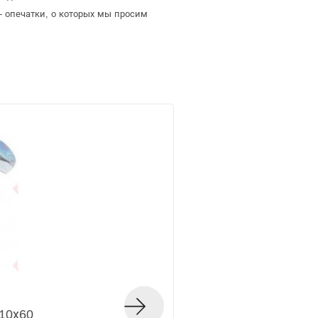
- опечатки, о которых мы просим
 10х60
Шуруп DIN 571 оци