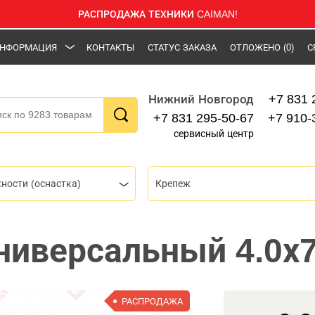
РАСПРОДАЖА ТЕХНИКИ CAIMAN!
НФОРМАЦИЯ
КОНТАКТЫ
СТАТУС ЗАКАЗА
ОТЛОЖЕНО
(0)
С
+7 831 
Нижний Новгород
+7 831 295-50-67
+7 910-
сервисный центр
ности (оснастка)
Крепеж
ниверсальный 4.0х
РАСПРОДАЖА