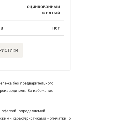
оцинкованный
желтый
ла
нет
ЕРИСТИКИ
репежа без предварительного
роизводителя. Во избежание
й офертой, определяемой
скими характеристиками - опечатки, о